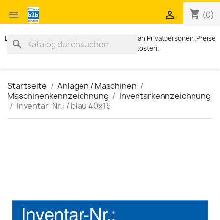
shopping_cart


(0)
Exklusiv für Geschäftskunden. Kein Verkauf an Privatpersonen. Preise
search
zzgl. MWST und Versandkosten.
Startseite
Anlagen / Maschinen
Maschinenkennzeichnung
Inventarkennzeichnung
Inventar-Nr.: / blau 40x15