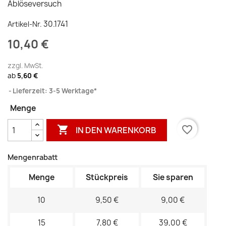
Ablöseversuch
30.1741
Artikel-Nr.
10,40 €
zzgl. MwSt.
ab
5,60 €
Lieferzeit: 3-5 Werktage*
Menge

favorite_border
IN DEN WARENKORB
Mengenrabatt
Menge
Stückpreis
Sie sparen
10
9,50 €
9,00 €
15
7,80 €
39,00 €