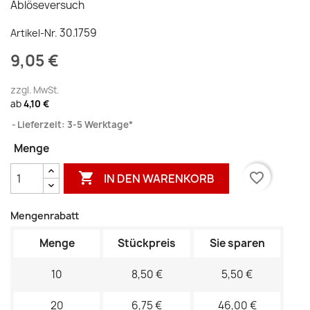
Ablöseversuch
30.1759
Artikel-Nr.
9,05 €
zzgl. MwSt.
ab
4,10 €
Lieferzeit: 3-5 Werktage*
Menge

favorite_border
IN DEN WARENKORB
Mengenrabatt
Menge
Stückpreis
Sie sparen
10
8,50 €
5,50 €
20
6,75 €
46,00 €