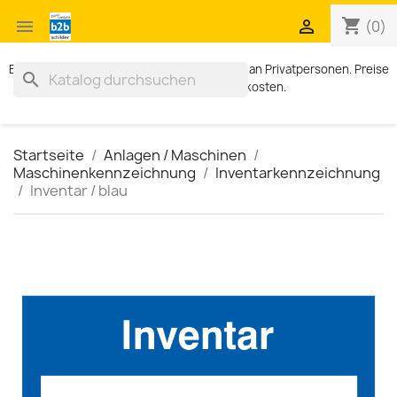
shopping_cart


(0)
Exklusiv für Geschäftskunden. Kein Verkauf an Privatpersonen. Preise
search
zzgl. MWST und Versandkosten.
Startseite
Anlagen / Maschinen
Maschinenkennzeichnung
Inventarkennzeichnung
Inventar / blau