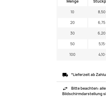
Menge
Stückp
10
8,50
20
6,75
30
6,20
50
5,15
100
4,10
*Lieferzeit ab Zah
Bitte beachten: al
Bildschirmdarstellung 