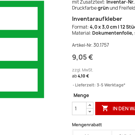
mit Zusatztext:
Inventar-Nr.
Druckfarbe
grün
und Freifel
Inventaraufkleber
Format:
4,0 x 3,0 cm | 12 St
Material:
Dokumentenfolie,
30.1757
Artikel-Nr.
9,05 €
zzgl. MwSt.
ab
4,10 €
Lieferzeit: 3-5 Werktage*
Menge

IN DEN 
Mengenrabatt