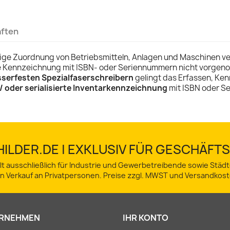
aften
tige Zuordnung von Betriebsmitteln, Anlagen und Maschinen v
 Kennzeichnung mit ISBN- oder Seriennummern nicht vorgen
serfesten Spezialfaserschreibern
gelingt das Erfassen, Ke
/ oder serialisierte Inventarkennzeichnung
mit ISBN oder S
ILDER.DE | EXKLUSIV FÜR GESCHÄF
lt ausschließlich für Industrie und Gewerbetreibende sowie Stä
in Verkauf an Privatpersonen. Preise zzgl. MWST und Versandkost
RNEHMEN
IHR KONTO