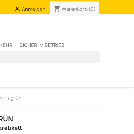
shopping_cart

Warenkorb
(0)
Anmelden
RKEHR
SICHER IM BETRIEB
r.: / grün
GRÜN
aretikett