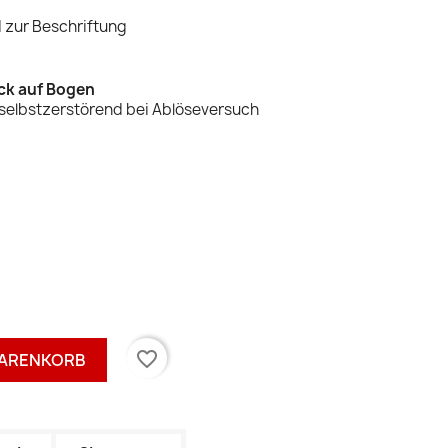
d zur Beschriftung
ück auf Bogen
selbstzerstörend bei Ablöseversuch
favorite_border
WARENKORB