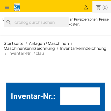
shopping_cart


(0)
Exklusiv für Geschäftskunden. Kein Verkauf an Privatpersonen. Preise
search
zzgl. MWST und Versandkosten.
Startseite
Anlagen / Maschinen
Maschinenkennzeichnung
Inventarkennzeichnung
Inventar-Nr.: / blau