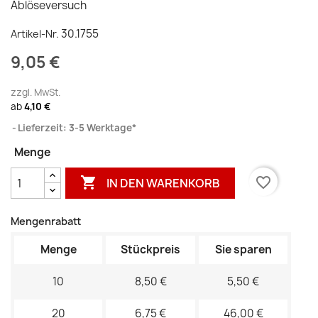
Ablöseversuch
30.1755
Artikel-Nr.
9,05 €
zzgl. MwSt.
ab
4,10 €
Lieferzeit: 3-5 Werktage*
Menge

favorite_border
IN DEN WARENKORB
Mengenrabatt
Menge
Stückpreis
Sie sparen
10
8,50 €
5,50 €
20
6,75 €
46,00 €