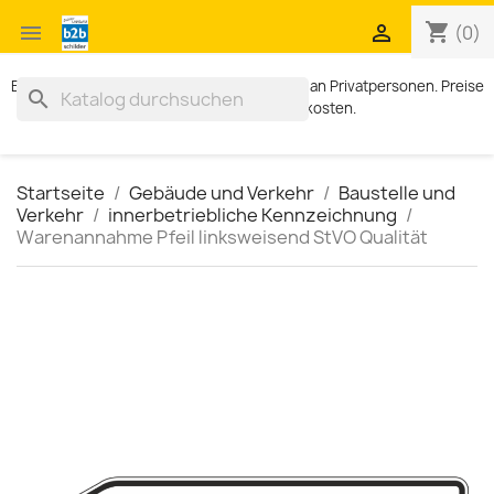
shopping_cart


(0)
Exklusiv für Geschäftskunden. Kein Verkauf an Privatpersonen. Preise
search
zzgl. MWST und Versandkosten.
Startseite
Gebäude und Verkehr
Baustelle und
Verkehr
innerbetriebliche Kennzeichnung
Warenannahme Pfeil linksweisend StVO Qualität