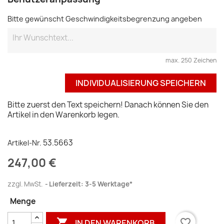
Bitte gewünscht Geschwindigkeitsbegrenzung angeben
max. 250 Zeichen
INDIVIDUALISIERUNG SPEICHERN
Bitte zuerst den Text speichern! Danach können Sie den
Artikel in den Warenkorb legen.
53.5663
Artikel-Nr.
247,00 €
zzgl. MwSt.
Lieferzeit: 3-5 Werktage*
Menge

favorite_border
IN DEN WARENKORB