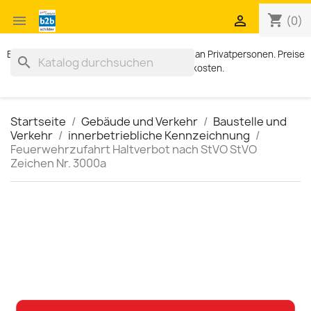
shopping_cart


(0)
Exklusiv für Geschäftskunden. Kein Verkauf an Privatpersonen. Preise
search
zzgl. MWST und Versandkosten.
Startseite
Gebäude und Verkehr
Baustelle und
Verkehr
innerbetriebliche Kennzeichnung
Feuerwehrzufahrt Haltverbot nach StVO StVO
Zeichen Nr. 3000a