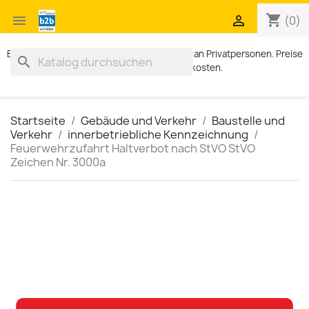
shopping_cart


(0)
Exklusiv für Geschäftskunden. Kein Verkauf an Privatpersonen. Preise
search
zzgl. MWST und Versandkosten.
Startseite
Gebäude und Verkehr
Baustelle und
Verkehr
innerbetriebliche Kennzeichnung
Feuerwehrzufahrt Haltverbot nach StVO StVO
Zeichen Nr. 3000a