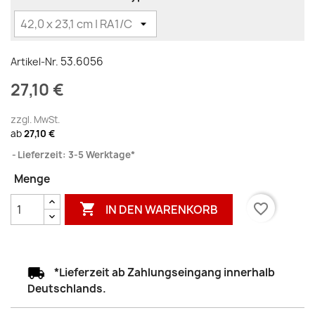
53.6056
Artikel-Nr.
27,10 €
zzgl. MwSt.
ab
27,10 €
Lieferzeit: 3-5 Werktage*
Menge

favorite_border
IN DEN WARENKORB
*Lieferzeit ab Zahlungseingang innerhalb
Deutschlands.