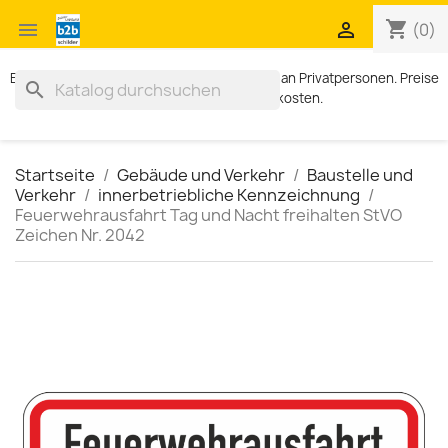
shopping_cart


(0)
Exklusiv für Geschäftskunden. Kein Verkauf an Privatpersonen. Preise
search
zzgl. MWST und Versandkosten.
Startseite
Gebäude und Verkehr
Baustelle und
Verkehr
innerbetriebliche Kennzeichnung
Feuerwehrausfahrt Tag und Nacht freihalten StVO
Zeichen Nr. 2042