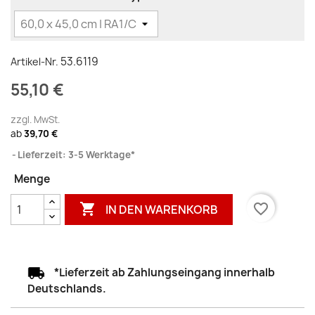
53.6119
Artikel-Nr.
55,10 €
zzgl. MwSt.
ab
39,70 €
Lieferzeit: 3-5 Werktage*
Menge

favorite_border
IN DEN WARENKORB
*Lieferzeit ab Zahlungseingang innerhalb
Deutschlands.