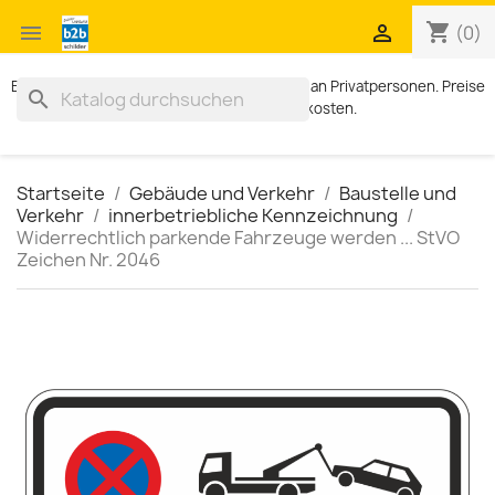
shopping_cart


(0)
Exklusiv für Geschäftskunden. Kein Verkauf an Privatpersonen. Preise
search
zzgl. MWST und Versandkosten.
Startseite
Gebäude und Verkehr
Baustelle und
Verkehr
innerbetriebliche Kennzeichnung
Widerrechtlich parkende Fahrzeuge werden ... StVO
Zeichen Nr. 2046