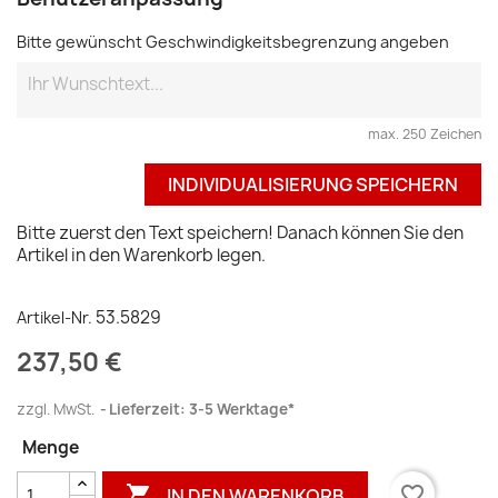
Bitte gewünscht Geschwindigkeitsbegrenzung angeben
max. 250 Zeichen
INDIVIDUALISIERUNG SPEICHERN
Bitte zuerst den Text speichern! Danach können Sie den
Artikel in den Warenkorb legen.
53.5829
Artikel-Nr.
237,50 €
zzgl. MwSt.
Lieferzeit: 3-5 Werktage*
Menge

favorite_border
IN DEN WARENKORB