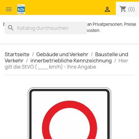
shopping_cart


(0)
Exklusiv für Geschäftskunden. Kein Verkauf an Privatpersonen. Preise
search
zzgl. MWST und Versandkosten.
Startseite
Gebäude und Verkehr
Baustelle und
Verkehr
innerbetriebliche Kennzeichnung
Hier
gilt die StVO ( ___ km/h) - Ihre Angabe