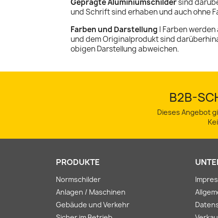
Geprägte Aluminiumschilder
sind darübe
und Schrift sind erhaben und auch ohne Fa
Farben und Darstellung
| Farben werden 
und dem Originalprodukt sind darüberhin
obigen Darstellung abweichen.
B2B-SCH
Dieses Angebot gi
Ke
PRODUKTE
UNTE
Normschilder
Impre
Anlagen / Maschinen
Allge
Gebäude und Verkehr
Daten
Sicher im Betrieb
Verkau