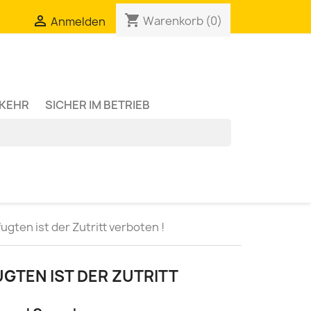
shopping_cart

Warenkorb
(0)
Anmelden
RKEHR
SICHER IM BETRIEB
gten ist der Zutritt verboten !
GTEN IST DER ZUTRITT