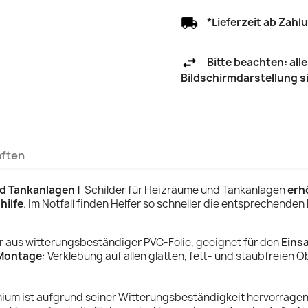
*Lieferzeit ab Zah
Bitte beachten: al
Bildschirmdarstellung 
aften
d Tankanlagen |
Schilder für Heizräume und Tankanlagen
erh
hilfe
.
Im Notfall finden Helfer so schneller die entsprechenden
r aus witterungsbeständiger PVC-Folie, geeignet für den
Eins
Montage
: Verklebung auf allen glatten, fett- und staubfreien 
nium ist aufgrund seiner Witterungsbeständigkeit hervorrage