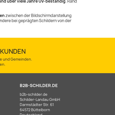
und über viele Jahre UV-beständig
. Rand
en
zwischen der Bildschirmdarstellung
ndere bei geprägten Schildern von der
TSKUNDEN
dte und Gemeinden.
en.
B2B-SCHILDER.DE
b2b-schilder.de
Schilder-Landau GmbH
Darmstädter Str. 61
64572 Büttelborn
Deutschland