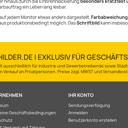
r hinaus durch die Einbrennlackierung
besonders kratzfest 
rbauftrag ein Leben lang lesbar.
auf jedem Monitor etwas anders dargestellt.
Farbabweichung
aus produktionsbedingt möglich. Das
Schriftbild
kann insbeso
ILDER.DE | EXKLUSIV FÜR GESCHÄF
lt ausschließlich für Industrie und Gewerbetreibende sowie Stä
in Verkauf an Privatpersonen. Preise zzgl. MWST und Versandkost
RNEHMEN
IHR KONTO
ssum
Sendungsverfolgung
meine Geschäftsbedingungen
Anmelden
schutz
Benutzerkonto erstellen
f, Versand und Zahlung