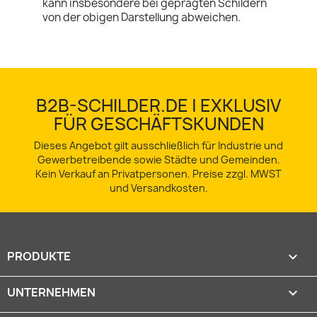
kann insbesondere bei geprägten Schildern
von der obigen Darstellung abweichen.
B2B-SCHILDER.DE | EXKLUSIV
FÜR GESCHÄFTSKUNDEN
Dieses Angebot gilt ausschließlich für Industrie und
Gewerbetreibende sowie Städte und Gemeinden.
Kein Verkauf an Privatpersonen. Preise zzgl. MWST
und Versandkosten.
PRODUKTE

UNTERNEHMEN
