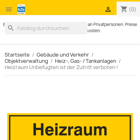
shopping_cart


(0)
Exklusiv für Geschäftskunden. Kein Verkauf an Privatpersonen. Preise
search
zzgl. MWST und Versandkosten.
Startseite
Gebäude und Verkehr
Objektverwaltung
Heiz-, Gas- / Tankanlagen
Heizraum Unbefugten ist der Zutritt verboten !