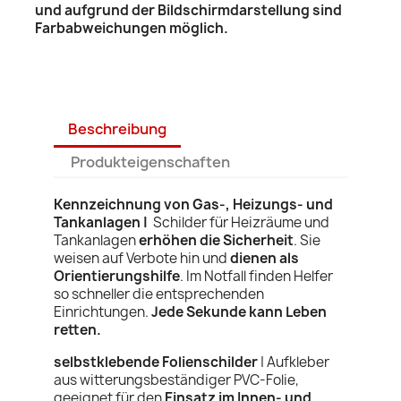
und aufgrund der Bildschirmdarstellung sind
Farbabweichungen möglich.
Beschreibung
Produkteigenschaften
Kennzeichnung von Gas-, Heizungs- und
Tankanlagen |
Schilder für Heizräume und
Tankanlagen
erhöhen die Sicherheit
. Sie
weisen
auf Verbote hin und
dienen als
Orientierungshilfe
.
Im Notfall finden Helfer
so schneller die entsprechenden
Einrichtungen.
Jede Sekunde kann Leben
retten.
selbstklebende Folienschilder
| Aufkleber
aus witterungsbeständiger PVC-Folie,
geeignet für den
Einsatz im Innen- und