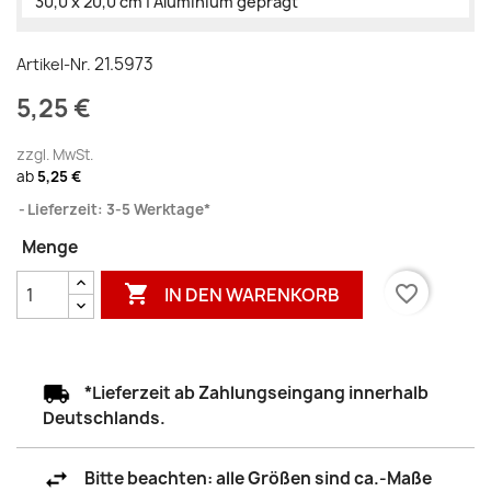
30,0 x 20,0 cm | Aluminium geprägt
21.5973
Artikel-Nr.
5,25 €
zzgl. MwSt.
ab
5,25 €
Lieferzeit: 3-5 Werktage*
Menge

favorite_border
IN DEN WARENKORB
*Lieferzeit ab Zahlungseingang innerhalb
Deutschlands.
Bitte beachten: alle Größen sind ca.-Maße