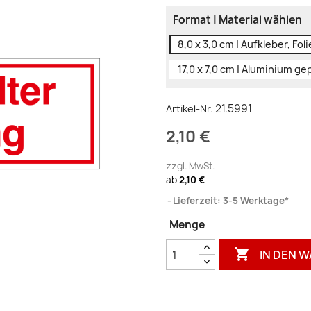
Format | Material wählen
8,0 x 3,0 cm | Aufkleber, Foli
17,0 x 7,0 cm | Aluminium ge
21.5991
Artikel-Nr.
2,10 €
zzgl. MwSt.
ab
2,10 €
Lieferzeit: 3-5 Werktage*
Menge

IN DEN 