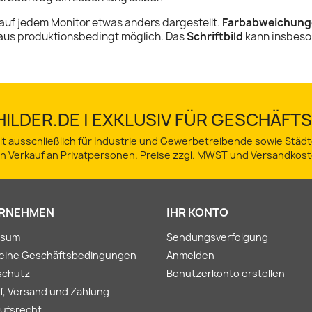
auf jedem Monitor etwas anders dargestellt.
Farbabweichung
aus produktionsbedingt möglich. Das
Schriftbild
kann insbeso
ILDER.DE | EXKLUSIV FÜR GESCHÄF
lt ausschließlich für Industrie und Gewerbetreibende sowie Stä
in Verkauf an Privatpersonen. Preise zzgl. MWST und Versandkost
RNEHMEN
IHR KONTO
ssum
Sendungsverfolgung
meine Geschäftsbedingungen
Anmelden
schutz
Benutzerkonto erstellen
f, Versand und Zahlung
ufsrecht