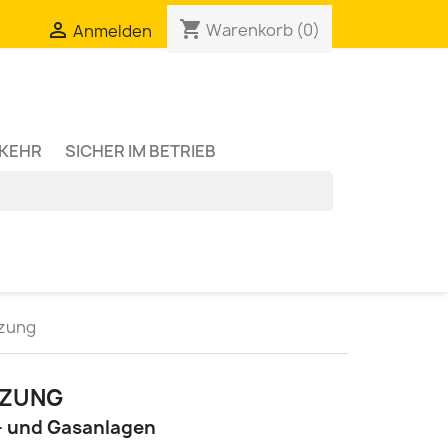
shopping_cart

Warenkorb
(0)
Anmelden
RKEHR
SICHER IM BETRIEB
izung
IZUNG
z- und Gasanlagen