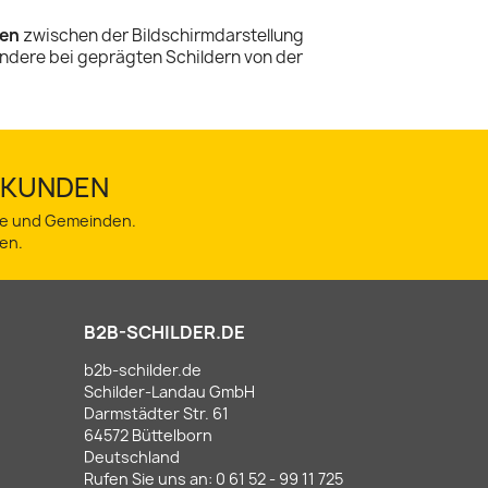
en
zwischen der Bildschirmdarstellung
ndere bei geprägten Schildern von der
TSKUNDEN
dte und Gemeinden.
en.
B2B-SCHILDER.DE
b2b-schilder.de
Schilder-Landau GmbH
Darmstädter Str. 61
64572 Büttelborn
Deutschland
Rufen Sie uns an:
0 61 52 - 99 11 725