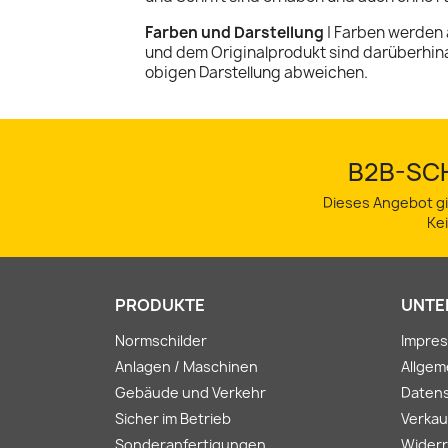
Farben und Darstellung
| Farben werden 
und dem Originalprodukt sind darüberhin
obigen Darstellung abweichen.
B2B-SCH
Dieses Angebot gi
Ke
PRODUKTE
UNTE
Normschilder
Impre
Anlagen / Maschinen
Allge
Gebäude und Verkehr
Daten
Sicher im Betrieb
Verkau
Sonderanfertigungen
Widerr