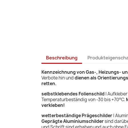
Beschreibung
Produkteigensch
Kennzeichnung von Gas-, Heizungs- un
Verbote hin und
dienen als Orientierungs
retten.
selbstklebendes Folienschild
| Aufkleber
Temperaturbeständig von -30 bis +70°C.
verkleben!
wetterbeständige Prägeschilder
| Alumi
Geprägte Aluminiumschilder
sind darübe
und Schrift sind erhaben und auch ohne Fa