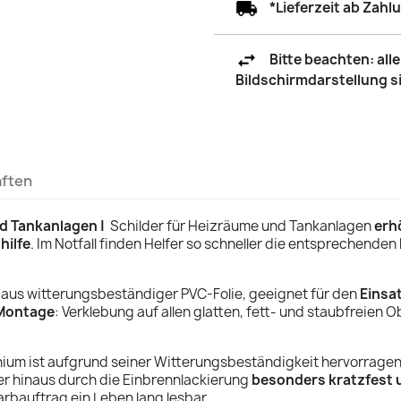
*Lieferzeit ab Zah
Bitte beachten: al
Bildschirmdarstellung 
aften
d Tankanlagen |
Schilder für Heizräume und Tankanlagen
erh
hilfe
.
Im Notfall finden Helfer so schneller die entsprechenden
 aus witterungsbeständiger PVC-Folie, geeignet für den
Einsa
Montage
: Verklebung auf allen glatten, fett- und staubfreien 
nium ist aufgrund seiner Witterungsbeständigkeit hervorrage
r hinaus durch die Einbrennlackierung
besonders kratzfest 
rbauftrag ein Leben lang lesbar.