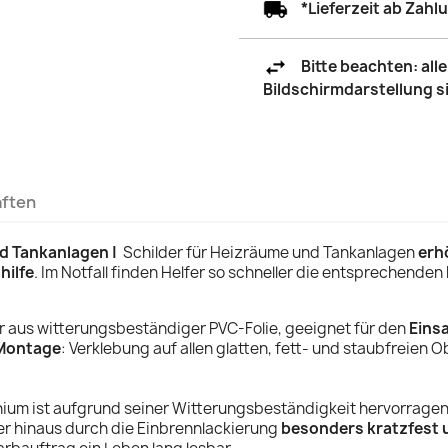
*Lieferzeit ab Zah
Bitte beachten: al
Bildschirmdarstellung 
aften
d Tankanlagen |
Schilder für Heizräume und Tankanlagen
erh
hilfe
.
Im Notfall finden Helfer so schneller die entsprechenden
r aus witterungsbeständiger PVC-Folie, geeignet für den
Eins
Montage
: Verklebung auf allen glatten, fett- und staubfreien 
nium ist aufgrund seiner Witterungsbeständigkeit hervorrage
r hinaus durch die Einbrennlackierung
besonders kratzfest 