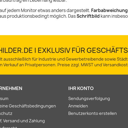
rbauftrag ein Leben lang lesbar.
auf jedem Monitor etwas anders dargestellt.
Farbabweichung
aus produktionsbedingt möglich. Das
Schriftbild
kann insbeso
ILDER.DE | EXKLUSIV FÜR GESCHÄF
lt ausschließlich für Industrie und Gewerbetreibende sowie Stä
in Verkauf an Privatpersonen. Preise zzgl. MWST und Versandkost
RNEHMEN
IHR KONTO
ssum
Sendungsverfolgung
meine Geschäftsbedingungen
Anmelden
schutz
Benutzerkonto erstellen
f, Versand und Zahlung