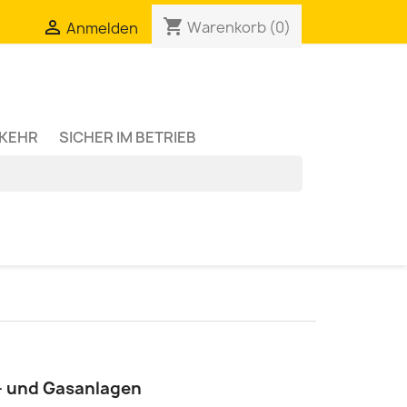
shopping_cart

Warenkorb
(0)
Anmelden
RKEHR
SICHER IM BETRIEB
z- und Gasanlagen