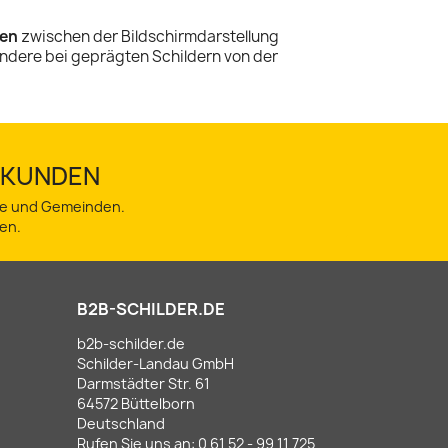
en
zwischen der Bildschirmdarstellung
ndere bei geprägten Schildern von der
TSKUNDEN
dte und Gemeinden.
en.
B2B-SCHILDER.DE
b2b-schilder.de
Schilder-Landau GmbH
Darmstädter Str. 61
64572 Büttelborn
Deutschland
Rufen Sie uns an:
0 61 52 - 99 11 725