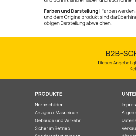
und Schrift sind erhaben und auch ohne Fa
Farben und Darstellung
| Farben werden 
und dem Originalprodukt sind darüberhin
obigen Darstellung abweichen.
B2B-SCH
Dieses Angebot gi
Ke
PRODUKTE
UNTE
Normschilder
Impre
Anlagen / Maschinen
Allge
Gebäude und Verkehr
Daten
Sicher im Betrieb
Verkau