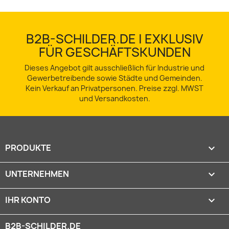
B2B-SCHILDER.DE | EXKLUSIV
FÜR GESCHÄFTSKUNDEN
Dieses Angebot gilt ausschließlich für Industrie und
Gewerbetreibende sowie Städte und Gemeinden.
Kein Verkauf an Privatpersonen. Preise zzgl. MWST
und Versandkosten.
PRODUKTE

UNTERNEHMEN

IHR KONTO

B2B-SCHILDER.DE