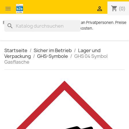
shopping_cart


(0)
Exklusiv für Geschäftskunden. Kein Verkauf an Privatpersonen. Preise
search
zzgl. MWST und Versandkosten.
Startseite
Sicher im Betrieb
Lager und
Verpackung
GHS-Symbole
GHS 04 Symbol
Gasflasche