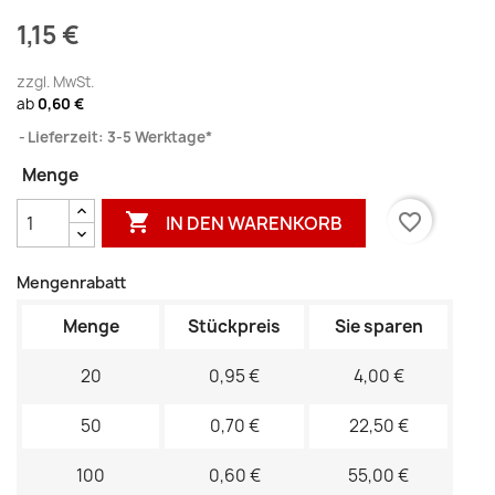
1,15 €
zzgl. MwSt.
ab
0,60 €
Lieferzeit: 3-5 Werktage*
Menge

favorite_border
IN DEN WARENKORB
Mengenrabatt
Menge
Stückpreis
Sie sparen
20
0,95 €
4,00 €
50
0,70 €
22,50 €
100
0,60 €
55,00 €