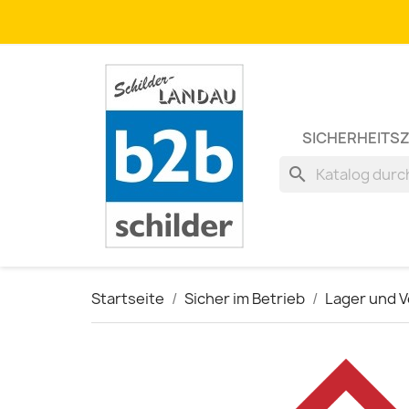
SICHERHEITS
search
Startseite
Sicher im Betrieb
Lager und 