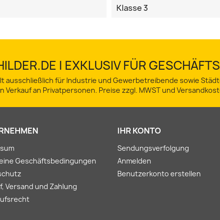
Klasse 3
ILDER.DE | EXKLUSIV FÜR GESCHÄF
lt ausschließlich für Industrie und Gewerbetreibende sowie Stä
in Verkauf an Privatpersonen. Preise zzgl. MWST und Versandkost
RNEHMEN
IHR KONTO
ssum
Sendungsverfolgung
meine Geschäftsbedingungen
Anmelden
schutz
Benutzerkonto erstellen
f, Versand und Zahlung
ufsrecht