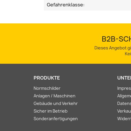
Gefahrenklasse:
B2B-SCH
Dieses Angebot gi
Ke
PRODUKTE
UNTE
Normschilder
Impre
Anlagen / Maschinen
Allge
Gebäude und Verkehr
Daten
Sicher im Betrieb
Verkau
Sonderanfertigungen
Widerr