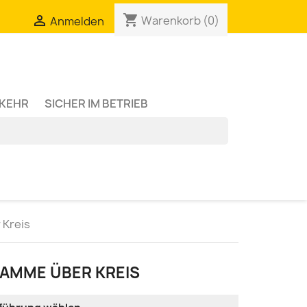
shopping_cart

Warenkorb
(0)
Anmelden
RKEHR
SICHER IM BETRIEB
 Kreis
LAMME ÜBER KREIS