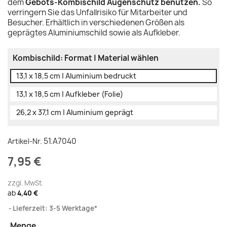
dem
Gebots-Kombischild Augenschutz benutzen.
So
verringern Sie das Unfallrisiko für Mitarbeiter und
Besucher. Erhältlich in verschiedenen Größen als
geprägtes Aluminiumschild sowie als Aufkleber.
Kombischild: Format | Material wählen
13,1 x 18,5 cm | Aluminium bedruckt
13,1 x 18,5 cm | Aufkleber (Folie)
26,2 x 37,1 cm | Aluminium geprägt
51.A7040
Artikel-Nr.
7,95 €
zzgl. MwSt.
ab
4,40 €
Lieferzeit: 3-5 Werktage*
Menge