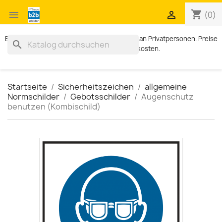
shopping_cart


(0)
Exklusiv für Geschäftskunden. Kein Verkauf an Privatpersonen. Preise
search
zzgl. MWST und Versandkosten.
Startseite
Sicherheitszeichen
allgemeine
Normschilder
Gebotsschilder
Augenschutz
benutzen (Kombischild)