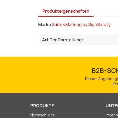
Produkteigenschaften
Marke
SafetyMarking by SignSafety
Art Der Darstellung:
B2B-SCH
Dieses Angebot gi
Ke
PRODUKTE
UNTE
Normschilder
Impre