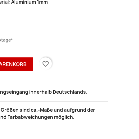
erial:
Aluminium 1mm
rktage*
favorite_border
WARENKORB
lungseingang innerhalb Deutschlands.
le Größen sind ca.-Maße und aufgrund der
sind Farbabweichungen möglich.