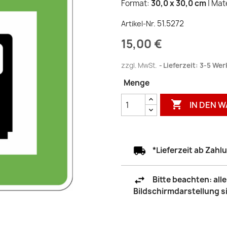
Format:
30,0 x 30,0 cm
| Mat
51.5272
Artikel-Nr.
15,00 €
zzgl. MwSt.
Lieferzeit: 3-5 We
Menge

IN DEN 
*Lieferzeit ab Zah
Bitte beachten: al
Bildschirmdarstellung 