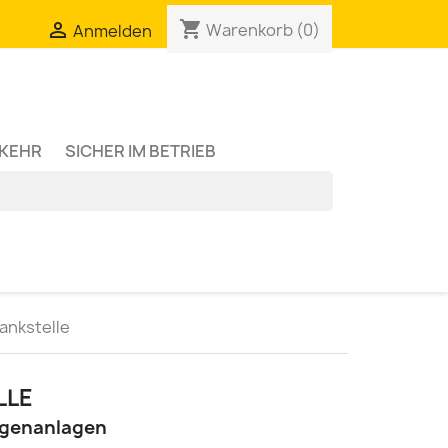
shopping_cart

Warenkorb
(0)
Anmelden
RKEHR
SICHER IM BETRIEB
ankstelle
LLE
agenanlagen