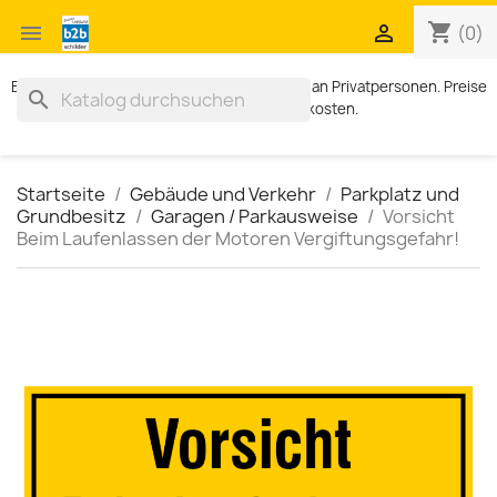
shopping_cart


(0)
Exklusiv für Geschäftskunden. Kein Verkauf an Privatpersonen. Preise
search
zzgl. MWST und Versandkosten.
Startseite
Gebäude und Verkehr
Parkplatz und
Grundbesitz
Garagen / Parkausweise
Vorsicht
Beim Laufenlassen der Motoren Vergiftungsgefahr!