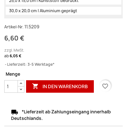
25,0 x 15,0 cm | Kunststoff bedruckt
30,0 x 20,0 cm | Aluminium geprägt
11.5209
Artikel-Nr.
6,60 €
zzgl. MwSt.
ab
6,05 €
Lieferzeit: 3-5 Werktage*
Menge

favorite_border
IN DEN WARENKORB
*Lieferzeit ab Zahlungseingang innerhalb
Deutschlands.