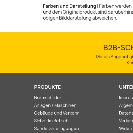
Farben und Darstellung
| Farben werden 
und dem Originalprodukt sind darüberhin
obigen Bilddarstellung abweichen.
B2B-SCH
Dieses Angebot gi
Ke
PRODUKTE
UNTE
Normschilder
Impre
Anlagen / Maschinen
Allge
Gebäude und Verkehr
Daten
Sicher im Betrieb
Verkau
Sonderanfertigungen
Widerr