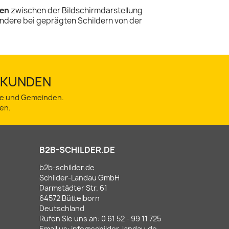
en
zwischen der Bildschirmdarstellung
ndere bei geprägten Schildern von der
TSKUNDEN
dte und Gemeinden.
en.
B2B-SCHILDER.DE
b2b-schilder.de
Schilder-Landau GmbH
Darmstädter Str. 61
64572 Büttelborn
Deutschland
Rufen Sie uns an:
0 61 52 - 99 11 725
Email us:
info@schilder-landau.de