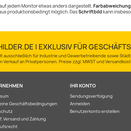
auf jedem Monitor etwas anders dargestellt.
Farbabweichung
aus produktionsbedingt möglich. Das
Schriftbild
kann insbeso
ILDER.DE | EXKLUSIV FÜR GESCHÄF
lt ausschließlich für Industrie und Gewerbetreibende sowie Stä
in Verkauf an Privatpersonen. Preise zzgl. MWST und Versandkost
RNEHMEN
IHR KONTO
ssum
Sendungsverfolgung
meine Geschäftsbedingungen
Anmelden
schutz
Benutzerkonto erstellen
f, Versand und Zahlung
ufsrecht