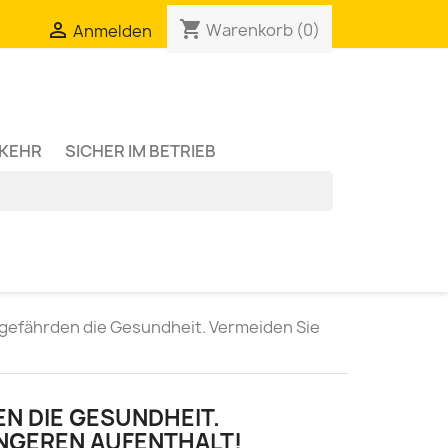
shopping_cart

Warenkorb
(0)
Anmelden
RKEHR
SICHER IM BETRIEB
gefährden die Gesundheit. Vermeiden Sie
N DIE GESUNDHEIT.
ÄNGEREN AUFENTHALT!