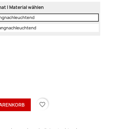
at | Material wählen
langnachleuchtend
 langnachleuchtend
favorite_border
WARENKORB