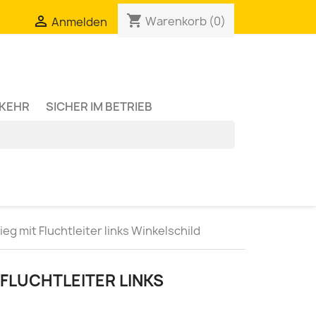
shopping_cart

Warenkorb
(0)
Anmelden
RKEHR
SICHER IM BETRIEB
eg mit Fluchtleiter links Winkelschild
FLUCHTLEITER LINKS