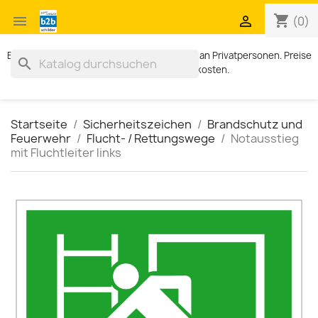
shopping_cart


(0)
Exklusiv für Geschäftskunden. Kein Verkauf an Privatpersonen. Preise
search
zzgl. MWST und Versandkosten.
Startseite
Sicherheitszeichen
Brandschutz und
Feuerwehr
Flucht- / Rettungswege
Notausstieg
mit Fluchtleiter links