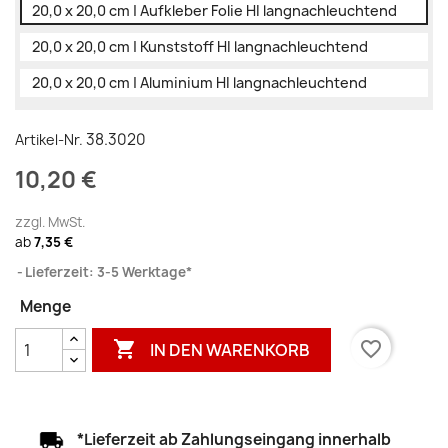
20,0 x 20,0 cm | Aufkleber Folie HI langnachleuchtend
20,0 x 20,0 cm | Kunststoff HI langnachleuchtend
20,0 x 20,0 cm | Aluminium HI langnachleuchtend
38.3020
Artikel-Nr.
10,20 €
zzgl. MwSt.
ab
7,35 €
Lieferzeit: 3-5 Werktage*
Menge

favorite_border
IN DEN WARENKORB
*Lieferzeit ab Zahlungseingang innerhalb