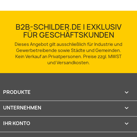
B2B-SCHILDER.DE | EXKLUSIV
FÜR GESCHÄFTSKUNDEN
Dieses Angebot gilt ausschließlich für Industrie und
Gewerbetreibende sowie Städte und Gemeinden.
Kein Verkauf an Privatpersonen. Preise zzgl. MWST
und Versandkosten.
PRODUKTE

UNTERNEHMEN

IHR KONTO
