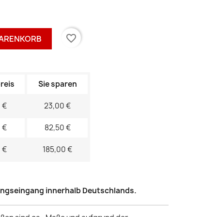
favorite_border
WARENKORB
reis
Sie sparen
 €
23,00 €
 €
82,50 €
 €
185,00 €
lungseingang innerhalb Deutschlands.