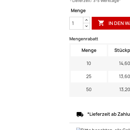
Lieferzeit: 3-5 Werktage*
Menge

IN DEN 
Mengenrabatt
Menge
Stückp
10
14,60
25
13,60
50
13,20
*Lieferzeit ab Zah