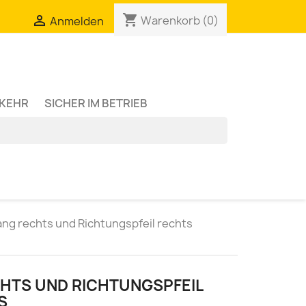
shopping_cart

Warenkorb
(0)
Anmelden
RKEHR
SICHER IM BETRIEB
ng rechts und Richtungspfeil rechts
HTS UND RICHTUNGSPFEIL
S