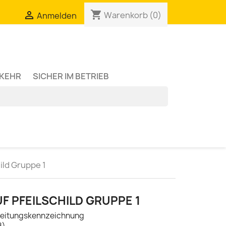
shopping_cart

Warenkorb
(0)
Anmelden
RKEHR
SICHER IM BETRIEB
ild Gruppe 1
F PFEILSCHILD GRUPPE 1
hrleitungskennzeichnung
ß)