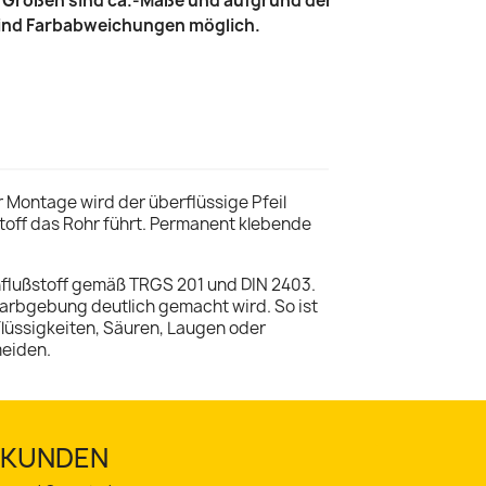
le Größen sind ca.-Maße und aufgrund der
sind Farbabweichungen möglich.
r Montage wird der überflüssige Pfeil
sstoff das Rohr führt. Permanent klebende
flußstoff gemäß TRGS 201 und DIN 2403.
 Farbgebung deutlich gemacht wird. So ist
lüssigkeiten, Säuren, Laugen oder
meiden.
TSKUNDEN