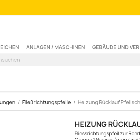
ZEICHEN
ANLAGEN / MASCHINEN
GEBÄUDE UND VE
tungen
Fließrichtungspfeile
Heizung Rücklauf Pfeilsch
HEIZUNG RÜCKLAU
Fliessrichtungspfeil zur Ro
Gruppe 1 Wasser (grün / wei