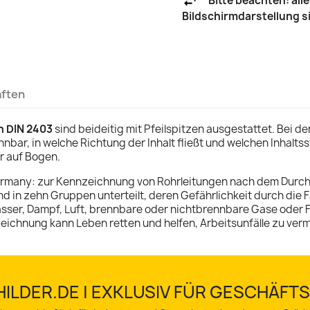
Bitte beachten: al
Bildschirmdarstellung 
aften
h DIN 2403
sind beideitig mit Pfeilspitzen ausgestattet. Bei de
nnbar, in welche Richtung der Inhalt fließt und welchen Inhalt
ar auf Bogen.
ermany:
zur Kennzeichnung von Rohrleitungen nach dem Durch
ind in zehn Gruppen unterteilt, deren Gefährlichkeit durch die
asser, Dampf, Luft, brennbare oder nichtbrennbare Gase oder F
zeichnung kann Leben retten und helfen, Arbeitsunfälle zu ver
ILDER.DE | EXKLUSIV FÜR GESCHÄF