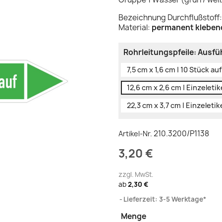
Bezeichnung Durchflußstoff
Material:
permanent klebend
Rohrleitungspfeile: Ausf
7,5 cm x 1,6 cm | 10 Stück a
12,6 cm x 2,6 cm | Einzeleti
22,3 cm x 3,7 cm | Einzeleti
210.3200/P1138
Artikel-Nr.
3,20 €
zzgl. MwSt.
ab
2,30 €
Lieferzeit: 3-5 Werktage*
Menge