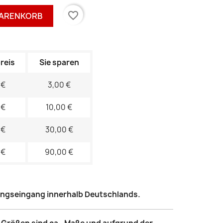
favorite_border
WARENKORB
reis
Sie sparen
 €
3,00 €
 €
10,00 €
 €
30,00 €
 €
90,00 €
lungseingang innerhalb Deutschlands.