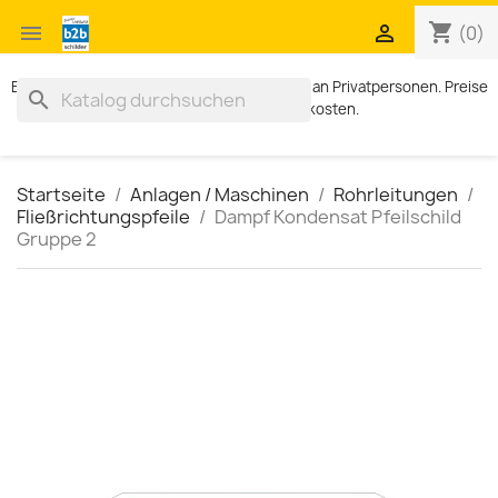
shopping_cart


(0)
Exklusiv für Geschäftskunden. Kein Verkauf an Privatpersonen. Preise
search
zzgl. MWST und Versandkosten.
Startseite
Anlagen / Maschinen
Rohrleitungen
Fließrichtungspfeile
Dampf Kondensat Pfeilschild
Gruppe 2