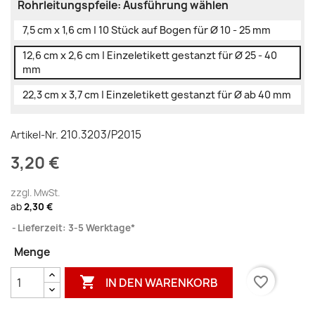
Rohrleitungspfeile: Ausführung wählen
7,5 cm x 1,6 cm | 10 Stück auf Bogen für Ø 10 - 25 mm
12,6 cm x 2,6 cm | Einzeletikett gestanzt für Ø 25 - 40
mm
22,3 cm x 3,7 cm | Einzeletikett gestanzt für Ø ab 40 mm
210.3203/P2015
Artikel-Nr.
3,20 €
zzgl. MwSt.
ab
2,30 €
Lieferzeit: 3-5 Werktage*
Menge

favorite_border
IN DEN WARENKORB