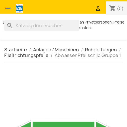
shopping_cart


(0)
Exklusiv für Geschäftskunden. Kein Verkauf an Privatpersonen. Preise
search
zzgl. MWST und Versandkosten.
Startseite
Anlagen / Maschinen
Rohrleitungen
Fließrichtungspfeile
Abwasser Pfeilschild Gruppe 1