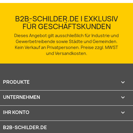
B2B-SCHILDER.DE | EXKLUSIV
FÜR GESCHÄFTSKUNDEN
Dieses Angebot gilt ausschließlich für Industrie und
Gewerbetreibende sowie Städte und Gemeinden.
Kein Verkauf an Privatpersonen. Preise zzgl. MWST
und Versandkosten.
PRODUKTE

UNTERNEHMEN

IHR KONTO

B2B-SCHILDER.DE