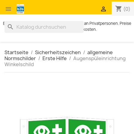
shopping_cart


(0)
Exklusiv für Geschäftskunden. Kein Verkauf an Privatpersonen. Preise
search
zzgl. MWST und Versandkosten.
Startseite
Sicherheitszeichen
allgemeine
Normschilder
Erste Hilfe
Augenspüleinrichtung
Winkelschild