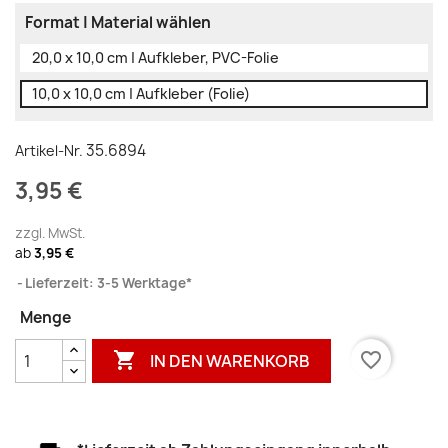
Format | Material wählen
20,0 x 10,0 cm | Aufkleber, PVC-Folie
10,0 x 10,0 cm | Aufkleber (Folie)
35.6894
Artikel-Nr.
3,95 €
zzgl. MwSt.
ab
3,95 €
Lieferzeit: 3-5 Werktage*
Menge

favorite_border
IN DEN WARENKORB