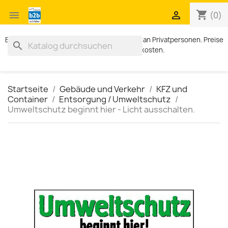
shopping_cart


(0)
Exklusiv für Geschäftskunden. Kein Verkauf an Privatpersonen. Preise
search
zzgl. MWST und Versandkosten.
Startseite
Gebäude und Verkehr
KFZ und
Container
Entsorgung / Umweltschutz
Umweltschutz beginnt hier - Licht ausschalten.