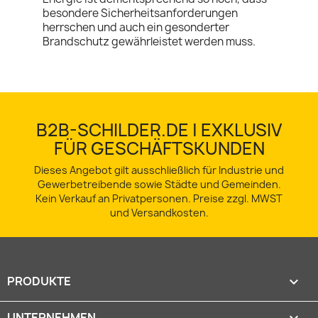
besondere Sicherheitsanforderungen
herrschen und auch ein gesonderter
Brandschutz gewährleistet werden muss.
B2B-SCHILDER.DE | EXKLUSIV
FÜR GESCHÄFTSKUNDEN
Dieses Angebot gilt ausschließlich für Industrie und
Gewerbetreibende sowie Städte und Gemeinden.
Kein Verkauf an Privatpersonen. Preise zzgl. MWST
und Versandkosten.
PRODUKTE

UNTERNEHMEN