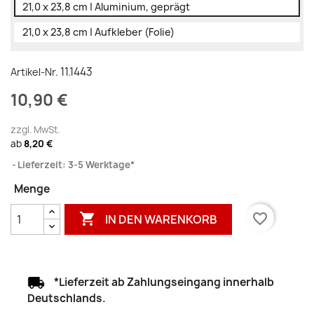
21,0 x 23,8 cm | Aluminium, geprägt
21,0 x 23,8 cm | Aufkleber (Folie)
11.1443
Artikel-Nr.
10,90 €
zzgl. MwSt.
ab
8,20 €
Lieferzeit: 3-5 Werktage*
Menge

favorite_border
IN DEN WARENKORB
*Lieferzeit ab Zahlungseingang innerhalb
Deutschlands.