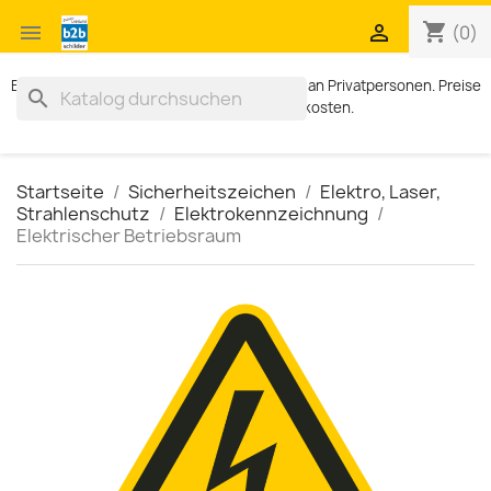
shopping_cart


(0)
Exklusiv für Geschäftskunden. Kein Verkauf an Privatpersonen. Preise
search
zzgl. MWST und Versandkosten.
Startseite
Sicherheitszeichen
Elektro, Laser,
Strahlenschutz
Elektrokennzeichnung
Elektrischer Betriebsraum