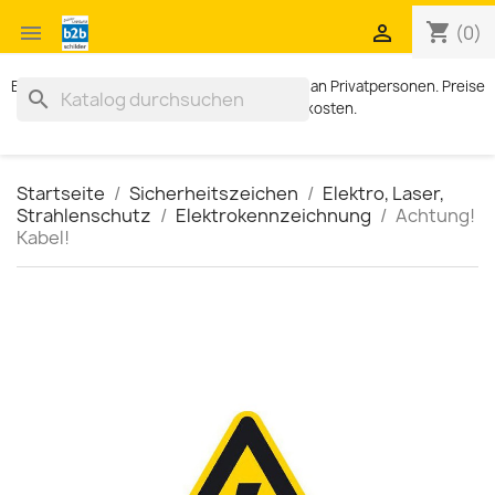
shopping_cart


(0)
Exklusiv für Geschäftskunden. Kein Verkauf an Privatpersonen. Preise
search
zzgl. MWST und Versandkosten.
Startseite
Sicherheitszeichen
Elektro, Laser,
Strahlenschutz
Elektrokennzeichnung
Achtung!
Kabel!