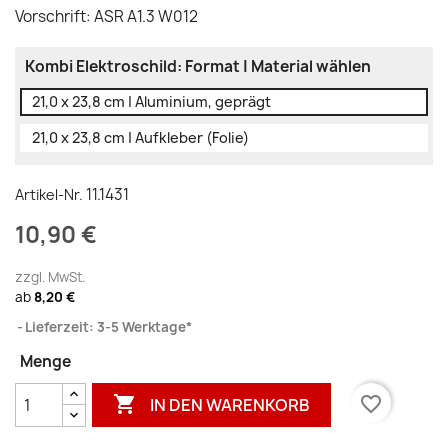
Vorschrift: ASR A1.3 W012
Kombi Elektroschild: Format | Material wählen
21,0 x 23,8 cm | Aluminium, geprägt
21,0 x 23,8 cm | Aufkleber (Folie)
11.1431
Artikel-Nr.
10,90 €
zzgl. MwSt.
ab
8,20 €
Lieferzeit: 3-5 Werktage*
Menge

favorite_border
IN DEN WARENKORB