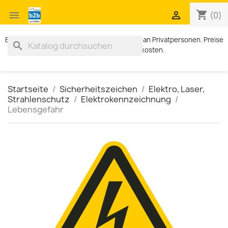
shopping_cart


(0)
Exklusiv für Geschäftskunden. Kein Verkauf an Privatpersonen. Preise
search
zzgl. MWST und Versandkosten.
Startseite
Sicherheitszeichen
Elektro, Laser,
Strahlenschutz
Elektrokennzeichnung
Lebensgefahr