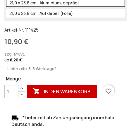
21,0 x 23,8 cm | Aluminium, geprägt
21,0 x 23,8 cm | Aufkleber (Folie)
11.1425
Artikel-Nr.
10,90 €
zzgl. MwSt.
ab
8,20 €
Lieferzeit: 3-5 Werktage*
Menge

favorite_border
IN DEN WARENKORB
*Lieferzeit ab Zahlungseingang innerhalb
Deutschlands.