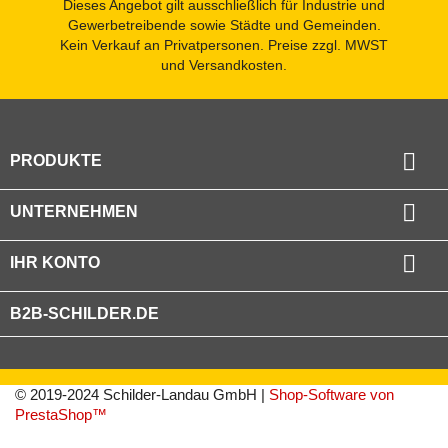
Dieses Angebot gilt ausschließlich für Industrie und
Gewerbetreibende sowie Städte und Gemeinden.
Kein Verkauf an Privatpersonen. Preise zzgl. MWST
und Versandkosten.

PRODUKTE

UNTERNEHMEN

IHR KONTO
B2B-SCHILDER.DE
© 2019-2024 Schilder-Landau GmbH |
Shop-Software von
PrestaShop™