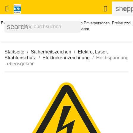
shopp


(0)
Exklusiv für Geschäftskunden. Kein Verkauf an Privatpersonen. Preise zzgl.
search
MWST und Versandkosten.
Startseite
Sicherheitszeichen
Elektro, Laser,
Strahlenschutz
Elektrokennzeichnung
Hochspannung
Lebensgefahr