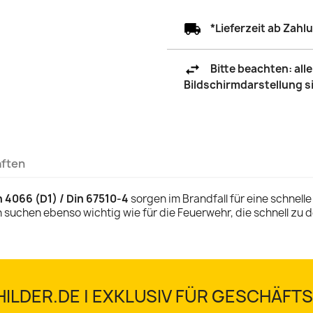
*Lieferzeit ab Zah
Bitte beachten: al
Bildschirmdarstellung 
aften
 4066 (D1) / Din 67510-4
sorgen im Brandfall für eine schnelle
chen ebenso wichtig wie für die Feuerwehr, die schnell zu d
ILDER.DE | EXKLUSIV FÜR GESCHÄF