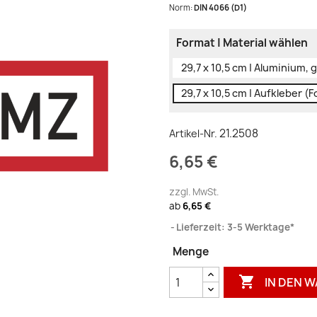
Norm:
DIN 4066 (D1)
Format | Material wählen
29,7 x 10,5 cm | Aluminium, 
29,7 x 10,5 cm | Aufkleber (Fo
21.2508
Artikel-Nr.
6,65 €
zzgl. MwSt.
ab
6,65 €
Lieferzeit: 3-5 Werktage*
Menge

IN DEN 