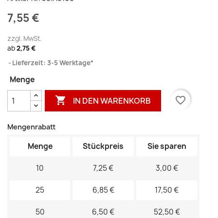
7,55 €
zzgl. MwSt.
ab
2,75 €
Lieferzeit: 3-5 Werktage*
Menge

favorite_border
IN DEN WARENKORB
Mengenrabatt
Menge
Stückpreis
Sie sparen
10
7,25 €
3,00 €
25
6,85 €
17,50 €
50
6,50 €
52,50 €