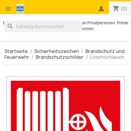
shopping_cart


(0)
Exklusiv für Geschäftskunden. Kein Verkauf an Privatpersonen. Preise
search
zzgl. MWST und Versandkosten.
Startseite
Sicherheitszeichen
Brandschutz und
Feuerwehr
Brandschutzschilder
Löschschlauch