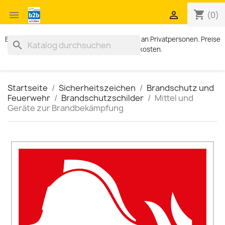
shopping_cart


(0)
Exklusiv für Geschäftskunden. Kein Verkauf an Privatpersonen. Preise
search
zzgl. MWST und Versandkosten.
Startseite
Sicherheitszeichen
Brandschutz und
Feuerwehr
Brandschutzschilder
Mittel und
Geräte zur Brandbekämpfung