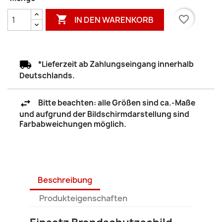

favorite_border
IN DEN WARENKORB
*Lieferzeit ab Zahlungseingang innerhalb
Deutschlands.
Bitte beachten: alle Größen sind ca.-Maße
und aufgrund der Bildschirmdarstellung sind
Farbabweichungen möglich.
Beschreibung
Produkteigenschaften