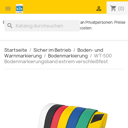
shopping_cart


(0)
Exklusiv für Geschäftskunden. Kein Verkauf an Privatpersonen. Preise
search
zzgl. MWST und Versandkosten.
Startseite
Sicher im Betrieb
Boden- und
Warnmarkierung
Bodenmarkierung
WT-500
Bodenmarkierungsband extrem verschleißfest