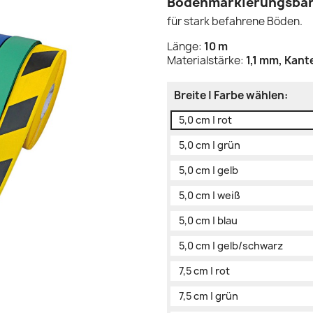
Bodenmarkierungsba
für stark befahrene Böden.
Länge:
10 m
Materialstärke:
1,1 mm, Kant
Breite | Farbe wählen:
5,0 cm | rot
5,0 cm | grün
5,0 cm | gelb
5,0 cm | weiß
5,0 cm | blau
5,0 cm | gelb/schwarz
7,5 cm | rot
7,5 cm | grün