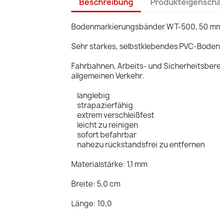
Beschreibung
Produkteigensch
Bodenmarkierungsbänder WT-500, 50 m
Sehr starkes, selbstklebendes PVC-Bode
Fahrbahnen, Arbeits- und Sicherheitsbere
allgemeinen Verkehr.
langlebig
strapazierfähig
extrem verschleißfest
leicht zu reinigen
sofort befahrbar
nahezu rückstandsfrei zu entfernen
Materialstärke: 1,1 mm
Breite: 5,0 cm
Länge: 10,0