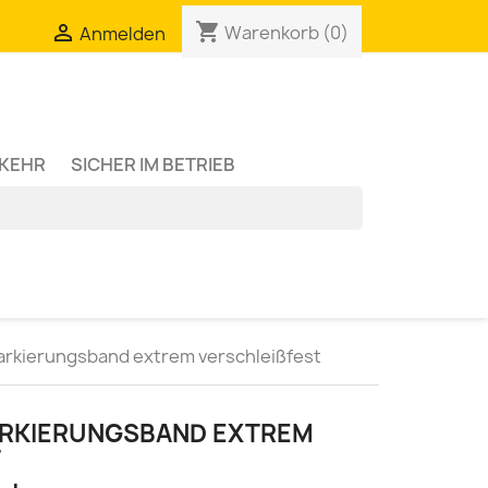
shopping_cart

Warenkorb
(0)
Anmelden
RKEHR
SICHER IM BETRIEB
kierungsband extrem verschleißfest
RKIERUNGSBAND EXTREM