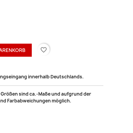
favorite_border
WARENKORB
lungseingang innerhalb Deutschlands.
le Größen sind ca.-Maße und aufgrund der
sind Farbabweichungen möglich.