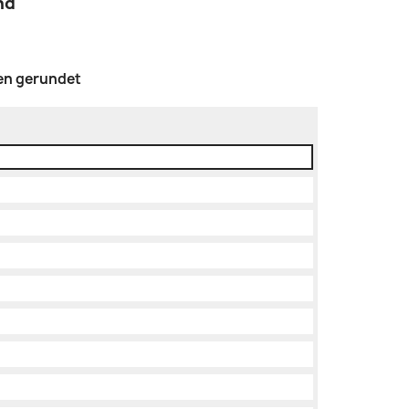
nd
en gerundet