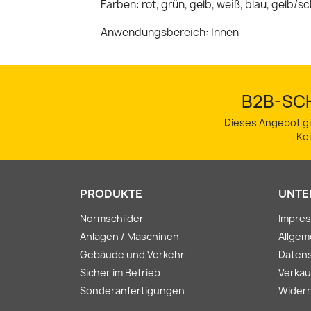
Farben: rot, grün, gelb, weiß, blau, gelb/
Anwendungsbereich: Innen
B2B-SCH
Dieses Angebot gi
Ke
PRODUKTE
UNTE
Normschilder
Impre
Anlagen / Maschinen
Allge
Gebäude und Verkehr
Daten
Sicher im Betrieb
Verkau
Sonderanfertigungen
Widerr