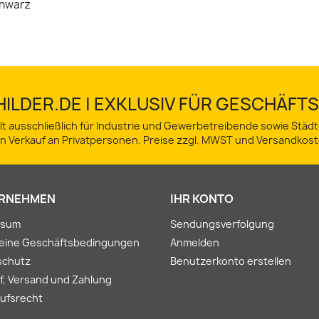
schwarz
ILDER.DE | EXKLUSIV FÜR GESCHÄF
lt ausschließlich für Industrie und Gewerbetreibende sowie Stä
in Verkauf an Privatpersonen. Preise zzgl. MWST und Versandkost
RNEHMEN
IHR KONTO
ssum
Sendungsverfolgung
meine Geschäftsbedingungen
Anmelden
schutz
Benutzerkonto erstellen
f, Versand und Zahlung
ufsrecht