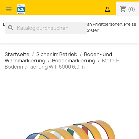
shopping_cart


(0)
Exklusiv für Geschäftskunden. Kein Verkauf an Privatpersonen. Preise
search
zzgl. MWST und Versandkosten.
Startseite
Sicher im Betrieb
Boden- und
Warnmarkierung
Bodenmarkierung
Metall-
Bodenmarkierung WT-6000 6,0 m