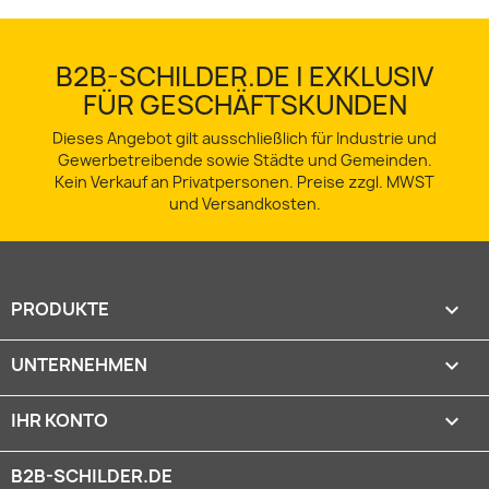
B2B-SCHILDER.DE | EXKLUSIV
FÜR GESCHÄFTSKUNDEN
Dieses Angebot gilt ausschließlich für Industrie und
Gewerbetreibende sowie Städte und Gemeinden.
Kein Verkauf an Privatpersonen. Preise zzgl. MWST
und Versandkosten.
PRODUKTE

UNTERNEHMEN

IHR KONTO

B2B-SCHILDER.DE