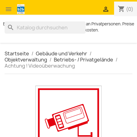
shopping_cart


(0)
Exklusiv für Geschäftskunden. Kein Verkauf an Privatpersonen. Preise
search
zzgl. MWST und Versandkosten.
Startseite
Gebäude und Verkehr
Objektverwaltung
Betriebs- / Privatgelände
Achtung ! Videoüberwachung