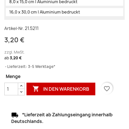
8,0 x 15,0 cm | Aluminium bedruckt
16,0 x 30,0 cm | Aluminium bedruckt
21.5211
Artikel-Nr.
3,20 €
zzgl. MwSt.
ab
3,20 €
Lieferzeit: 3-5 Werktage*
Menge

favorite_border
IN DEN WARENKORB
*Lieferzeit ab Zahlungseingang innerhalb
Deutschlands.