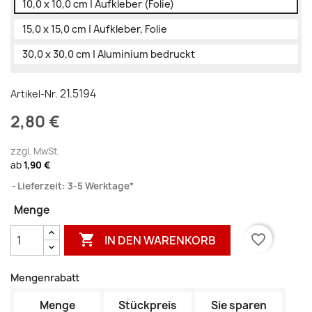
10,0 x 10,0 cm | Aufkleber (Folie)
15,0 x 15,0 cm | Aufkleber, Folie
30,0 x 30,0 cm | Aluminium bedruckt
21.5194
Artikel-Nr.
2,80 €
zzgl. MwSt.
ab
1,90 €
Lieferzeit: 3-5 Werktage*
Menge

favorite_border
IN DEN WARENKORB
Mengenrabatt
Menge
Stückpreis
Sie sparen