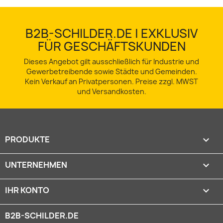
B2B-SCHILDER.DE | EXKLUSIV
FÜR GESCHÄFTSKUNDEN
Dieses Angebot gilt ausschließlich für Industrie und
Gewerbetreibende sowie Städte und Gemeinden.
Kein Verkauf an Privatpersonen. Preise zzgl. MWST
und Versandkosten.
PRODUKTE

UNTERNEHMEN

IHR KONTO

B2B-SCHILDER.DE