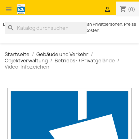
shopping_cart


(0)
Exklusiv für Geschäftskunden. Kein Verkauf an Privatpersonen. Preise
search
zzgl. MWST und Versandkosten.
Startseite
Gebäude und Verkehr
Objektverwaltung
Betriebs- / Privatgelände
Video-Infozeichen