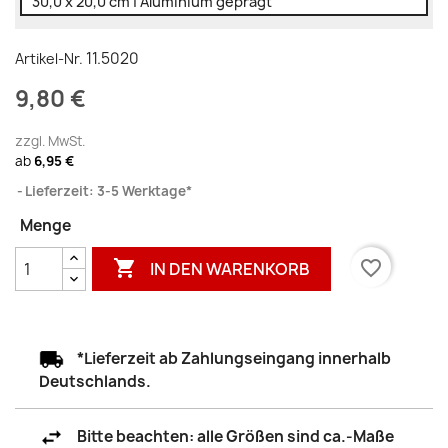
30,0 x 20,0 cm | Aluminium geprägt
11.5020
Artikel-Nr.
9,80 €
zzgl. MwSt.
ab
6,95 €
Lieferzeit: 3-5 Werktage*
Menge

favorite_border
IN DEN WARENKORB
*Lieferzeit ab Zahlungseingang innerhalb
Deutschlands.
Bitte beachten: alle Größen sind ca.-Maße