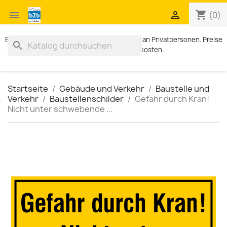
shopping_cart


(0)
Exklusiv für Geschäftskunden. Kein Verkauf an Privatpersonen. Preise
search
zzgl. MWST und Versandkosten.
Startseite
Gebäude und Verkehr
Baustelle und
Verkehr
Baustellenschilder
Gefahr durch Kran!
Nicht unter schwebende ...