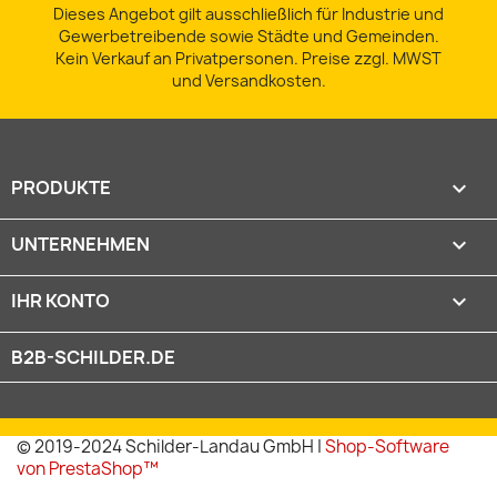
Dieses Angebot gilt ausschließlich für Industrie und
Gewerbetreibende sowie Städte und Gemeinden.
Kein Verkauf an Privatpersonen. Preise zzgl. MWST
und Versandkosten.
PRODUKTE

UNTERNEHMEN

IHR KONTO

B2B-SCHILDER.DE
© 2019-2024 Schilder-Landau GmbH |
Shop-Software
von PrestaShop™