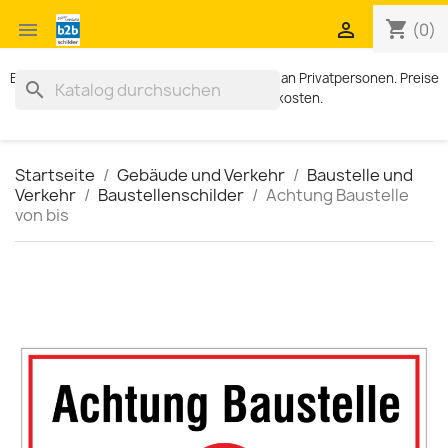
shopping_cart


(0)
Exklusiv für Geschäftskunden. Kein Verkauf an Privatpersonen. Preise
search
zzgl. MWST und Versandkosten.
Startseite
Gebäude und Verkehr
Baustelle und
Verkehr
Baustellenschilder
Achtung Baustelle
von bis