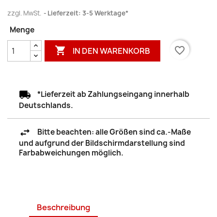
zzgl. MwSt.
Lieferzeit: 3-5 Werktage*
Menge

favorite_border
IN DEN WARENKORB
*Lieferzeit ab Zahlungseingang innerhalb
Deutschlands.
Bitte beachten: alle Größen sind ca.-Maße
und aufgrund der Bildschirmdarstellung sind
Farbabweichungen möglich.
Beschreibung