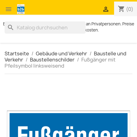
shopping_cart


(0)
Exklusiv für Geschäftskunden. Kein Verkauf an Privatpersonen. Preise
search
zzgl. MWST und Versandkosten.
Startseite
Gebäude und Verkehr
Baustelle und
Verkehr
Baustellenschilder
Fußgänger mit
Pfeilsymbol linksweisend