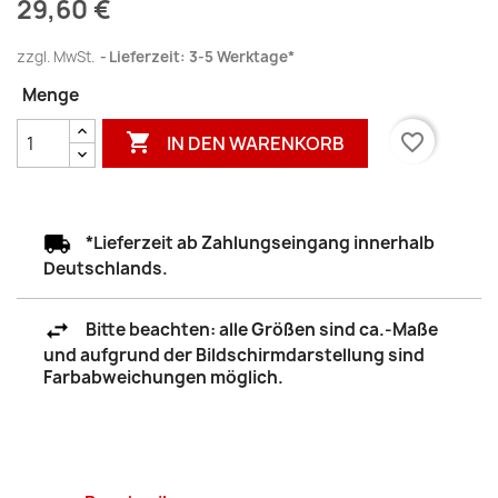
29,60 €
zzgl. MwSt.
Lieferzeit: 3-5 Werktage*
Menge

favorite_border
IN DEN WARENKORB
*Lieferzeit ab Zahlungseingang innerhalb
Deutschlands.
Bitte beachten: alle Größen sind ca.-Maße
und aufgrund der Bildschirmdarstellung sind
Farbabweichungen möglich.