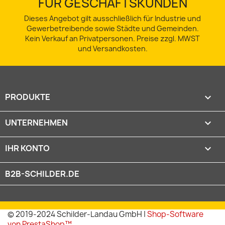
FÜR GESCHÄFTSKUNDEN
Dieses Angebot gilt ausschließlich für Industrie und
Gewerbetreibende sowie Städte und Gemeinden.
Kein Verkauf an Privatpersonen. Preise zzgl. MWST
und Versandkosten.
PRODUKTE

UNTERNEHMEN

IHR KONTO

B2B-SCHILDER.DE
© 2019-2024 Schilder-Landau GmbH |
Shop-Software
von PrestaShop™