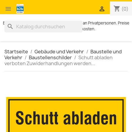
shopping_cart


(0)
Exklusiv für Geschäftskunden. Kein Verkauf an Privatpersonen. Preise
search
zzgl. MWST und Versandkosten.
Startseite
Gebäude und Verkehr
Baustelle und
Verkehr
Baustellenschilder
Schutt abladen
verboten Zuwiderhandlungen werden...