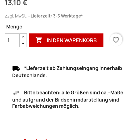
13,10 €
zzgl. MwSt.
Lieferzeit: 3-5 Werktage*
Menge

favorite_border
IN DEN WARENKORB
*Lieferzeit ab Zahlungseingang innerhalb
Deutschlands.
Bitte beachten: alle Größen sind ca.-Maße
und aufgrund der Bildschirmdarstellung sind
Farbabweichungen möglich.