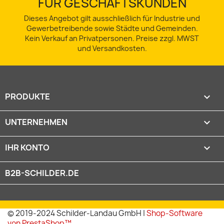
FÜR GESCHÄFTSKUNDEN
Dieses Angebot gilt ausschließlich für Industrie und
Gewerbetreibende sowie Städte und Gemeinden.
Kein Verkauf an Privatpersonen. Preise zzgl. MWST
und Versandkosten.
PRODUKTE

UNTERNEHMEN

IHR KONTO

B2B-SCHILDER.DE
© 2019-2024 Schilder-Landau GmbH |
Shop-Software
von PrestaShop™