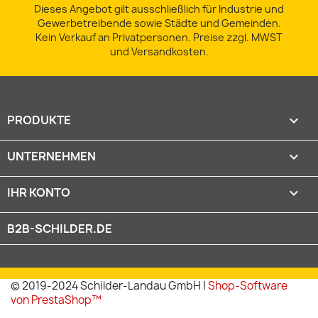
Dieses Angebot gilt ausschließlich für Industrie und
Gewerbetreibende sowie Städte und Gemeinden.
Kein Verkauf an Privatpersonen. Preise zzgl. MWST
und Versandkosten.
PRODUKTE

UNTERNEHMEN

IHR KONTO

B2B-SCHILDER.DE
© 2019-2024 Schilder-Landau GmbH |
Shop-Software
von PrestaShop™