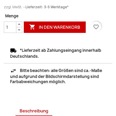
zzgl. MwSt.
Lieferzeit: 3-5 Werktage*
Menge

favorite_border
IN DEN WARENKORB
*Lieferzeit ab Zahlungseingang innerhalb
Deutschlands.
Bitte beachten: alle Größen sind ca.-Maße
und aufgrund der Bildschirmdarstellung sind
Farbabweichungen möglich.
Beschreibung