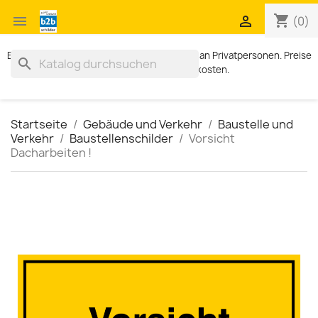
shopping_cart


(0)
Exklusiv für Geschäftskunden. Kein Verkauf an Privatpersonen. Preise
search
zzgl. MWST und Versandkosten.
Startseite
Gebäude und Verkehr
Baustelle und
Verkehr
Baustellenschilder
Vorsicht
Dacharbeiten !