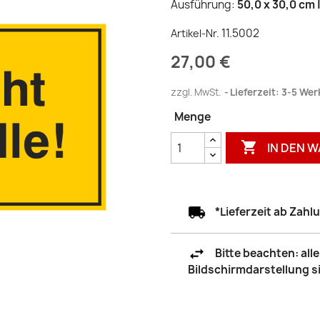
Ausführung:
50,0 x 30,0 cm 
11.5002
Artikel-Nr.
27,00 €
zzgl. MwSt.
Lieferzeit: 3-5 We
Menge

IN DEN 
*Lieferzeit ab Zah
Bitte beachten: al
Bildschirmdarstellung 