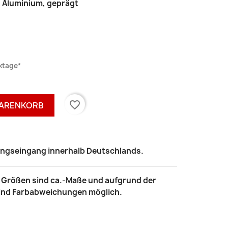
|
Aluminium, geprägt
rktage*
favorite_border
WARENKORB
lungseingang innerhalb Deutschlands.
le Größen sind ca.-Maße und aufgrund der
sind Farbabweichungen möglich.