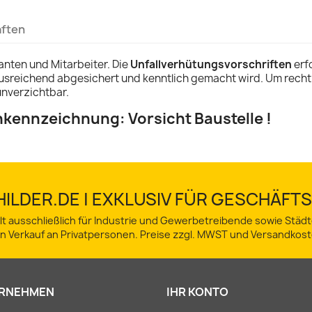
aften
anten und Mitarbeiter. Die
Unfallverhütungsvorschriften
erfo
ausreichend abgesichert und kenntlich gemacht wird. Um rechtli
unverzichtbar.
nkennzeichnung: Vorsicht Baustelle !
ILDER.DE | EXKLUSIV FÜR GESCHÄF
lt ausschließlich für Industrie und Gewerbetreibende sowie Stä
in Verkauf an Privatpersonen. Preise zzgl. MWST und Versandkost
RNEHMEN
IHR KONTO