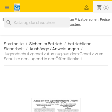
shopping_cart


(0)
Exklusiv für Geschäftskunden. Kein Verkauf an Privatpersonen. Preise
search
zzgl. MWST und Versandkosten.
Startseite
Sicher im Betrieb
betriebliche
Sicherheit
Aushänge / Anweisungen
Jugendschutzgesetz Auszug aus dem Gesetz zum
Schutze der Jugend in der Öffentlichkeit