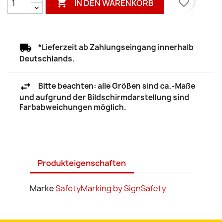

favorite_border
IN DEN WARENKORB
*Lieferzeit ab Zahlungseingang innerhalb
Deutschlands.
Bitte beachten: alle Größen sind ca.-Maße
und aufgrund der Bildschirmdarstellung sind
Farbabweichungen möglich.
Produkteigenschaften
Marke
SafetyMarking by SignSafety