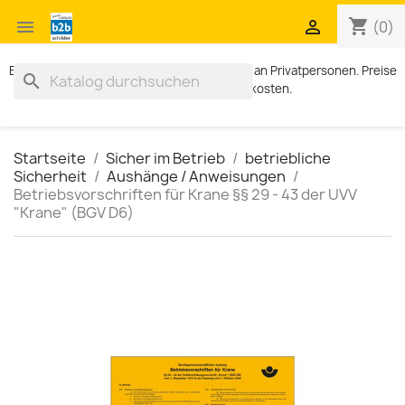
shopping_cart


(0)
Exklusiv für Geschäftskunden. Kein Verkauf an Privatpersonen. Preise
search
zzgl. MWST und Versandkosten.
Startseite
Sicher im Betrieb
betriebliche
Sicherheit
Aushänge / Anweisungen
Betriebsvorschriften für Krane §§ 29 - 43 der UVV
"Krane" (BGV D6)