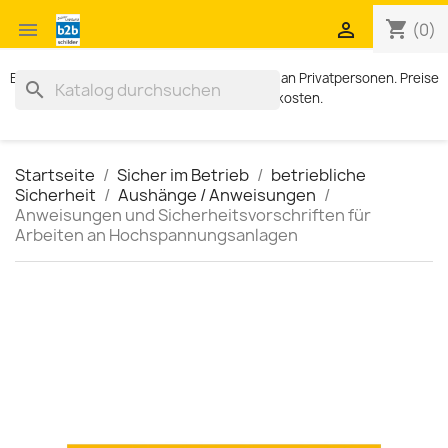
shopping_cart


(0)
Exklusiv für Geschäftskunden. Kein Verkauf an Privatpersonen. Preise
search
zzgl. MWST und Versandkosten.
Startseite
Sicher im Betrieb
betriebliche
Sicherheit
Aushänge / Anweisungen
Anweisungen und Sicherheitsvorschriften für
Arbeiten an Hochspannungsanlagen