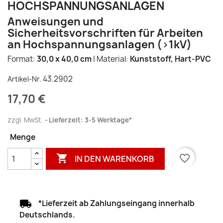
HOCHSPANNUNGSANLAGEN
Anweisungen und
Sicherheitsvorschriften für Arbeiten
an Hochspannungsanlagen (>1kV)
Format:
30,0 x 40,0 cm
| Material:
Kunststoff, Hart-PVC
43.2902
Artikel-Nr.
17,70 €
zzgl. MwSt.
Lieferzeit: 3-5 Werktage*
Menge

favorite_border
IN DEN WARENKORB
*Lieferzeit ab Zahlungseingang innerhalb
Deutschlands.