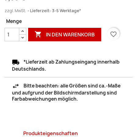
zzgl. MwSt.
Lieferzeit: 3-5 Werktage*
Menge

favorite_border
IN DEN WARENKORB
*Lieferzeit ab Zahlungseingang innerhalb
Deutschlands.
Bitte beachten: alle Größen sind ca.-Maße
und aufgrund der Bildschirmdarstellung sind
Farbabweichungen möglich.
Produkteigenschaften