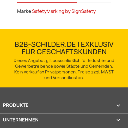
Marke
SafetyMarking by SignSafety
B2B-SCHILDER.DE | EXKLUSIV
FÜR GESCHÄFTSKUNDEN
Dieses Angebot gilt ausschließlich für Industrie und
Gewerbetreibende sowie Städte und Gemeinden.
Kein Verkauf an Privatpersonen. Preise zzgl. MWST
und Versandkosten.
PRODUKTE

UNTERNEHMEN
