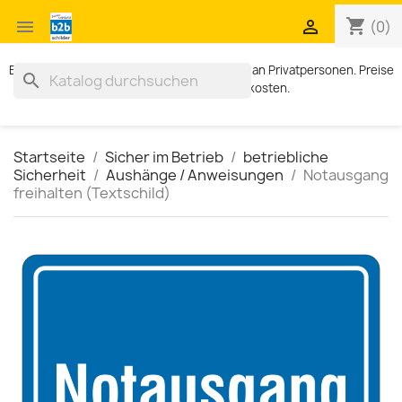
shopping_cart


(0)
Exklusiv für Geschäftskunden. Kein Verkauf an Privatpersonen. Preise
search
zzgl. MWST und Versandkosten.
Startseite
Sicher im Betrieb
betriebliche
Sicherheit
Aushänge / Anweisungen
Notausgang
freihalten (Textschild)